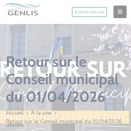
Je donne mon avis
Accueil
Ma Ville
Mes Démarches
Retour sur le
Mes Services Utiles
Conseil municipal
Mes Activités
du 01/04/2026
Actu’
Contact
Accueil
A la une
Retour sur le Conseil municipal du 01/04/2026