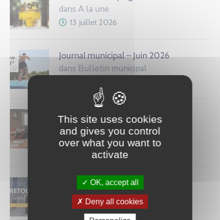
dans A la une
13 juillet 2026
Journal municipal – Juin 2026
dans Bulletin municipal
19 juin 2026
Le CMS cherche ses nouveaux
This site uses cookies
membres
and gives you control
dans A la une
over what you want to
16 juin 2026
activate
Retour sur le Conseil municipal du
OK, accept all
10/06/2026
Deny all cookies
dans A la une
11 juin 2026