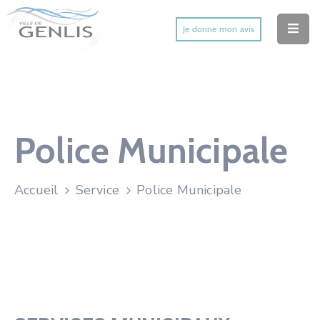
Je donne mon avis
Accueil
Ma Ville
Mes Démarches
Police Municipale
Mes Services Utiles
Accueil
Service
Police Municipale
Mes Activités
Actu’
Contact