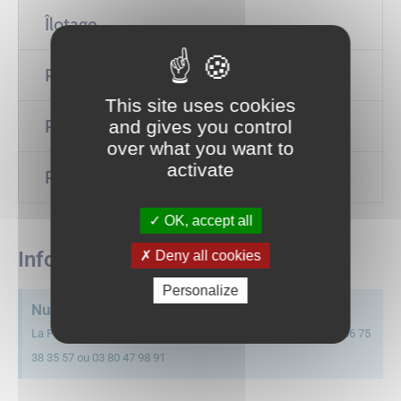
Îlotage
Police de la route
This site uses cookies
Police administrative
and gives you control
over what you want to
activate
Police judiciaire
OK, accept all
Info +
Deny all cookies
Personalize
Numéro de contact
La Police Municipale de Genlis est joignable par téléphone au 06 75
38 35 57 ou 03 80 47 98 91