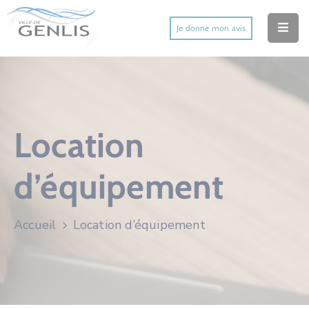
Je donne mon avis
Accueil
Ma Ville
Mes Démarches
Location
Mes Services Utiles
d’équipement
Mes Activités
Actu’
Accueil
Location d’équipement
Contact