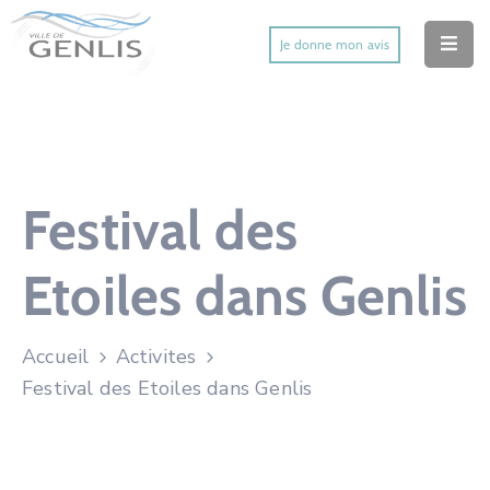
Je donne mon avis
Accueil
Ma Ville
Mes Démarches
Festival des
Mes Services Utiles
Etoiles dans Genlis
Mes Activités
Actu’
Accueil
Activites
Festival des Etoiles dans Genlis
Contact