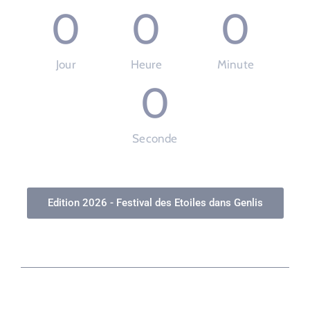
0
0
0
Jour
Heure
Minute
0
Seconde
Edition 2026 - Festival des Etoiles dans Genlis