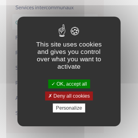
Services intercommunaux
Communication
Finances et affaires juridiques
This site uses cookies
and gives you control
Ressources Humaines
over what you want to
activate
SMICTOM
Police Municipale
OK, accept all
Deny all cookies
Accueil / Etat civil
Personalize
Services techniques