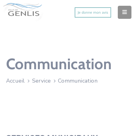
Je donne mon avis
Accueil
Ma Ville
Mes Démarches
Communication
Mes Services Utiles
Accueil
Service
Communication
Mes Activités
Actu’
Contact