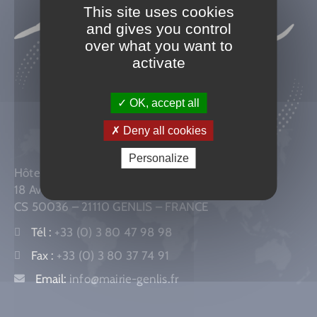
This site uses cookies
and gives you control
over what you want to
activate
OK, accept all
Deny all cookies
Personalize
Hôtel de Ville
18 Avenue Général de Gaulle,
CS 50036 – 21110 GENLIS – FRANCE
Tél :
+33 (0) 3 80 47 98 98
Fax :
+33 (0) 3 80 37 74 91
Email:
info@mairie-genlis.fr