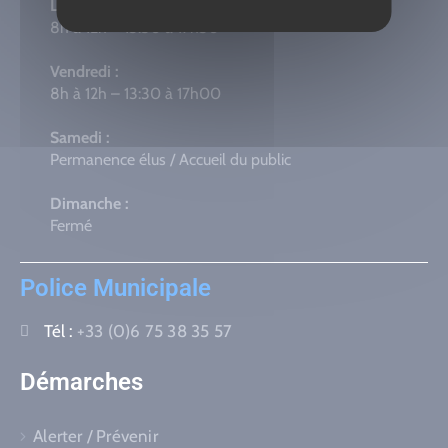
Lun – Mar – Mer – Jeu :
8h à 12h – 13:30 à 17h30
Vendredi :
8h à 12h – 13:30 à 17h00
Samedi :
Permanence élus / Accueil du public
Dimanche :
Fermé
Police Municipale
Tél :
+33 (0)6 75 38 35 57
Démarches
Alerter / Prévenir