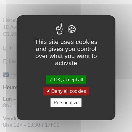
Hôtel de Ville
18 Avenue Général de Gaulle,
CS 50036 – 21110 GENLIS – FRANCE
This site uses cookies
+33 (0) 3 80 47 98 98
Tél :
and gives you control
over what you want to
+33 (0) 3 80 37 74 91
Fax :
activate
info@mairie-genlis.fr
Email:
OK, accept all
Heures de permanence
Deny all cookies
Lun – Mar – Mer – Jeu :
Personalize
8h à 12h – 13:30 à 17h30
Vendredi :
8h à 12h – 13:30 à 17h00