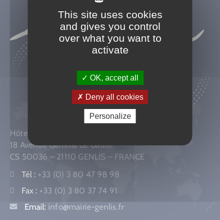
This site uses cookies
and gives you control
over what you want to
activate
OK, accept all
Deny all cookies
Personalize
Hôtel de Ville
18 Avenue Général de Gaulle,
CS 50036 – 21110 GENLIS – FRANCE
Tél :
+33 (0) 3 80 47 98 98
Fax :
+33 (0) 3 80 37 74 91
Email:
info@mairie-genlis.fr