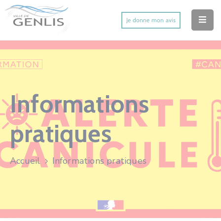
Je donne mon avis
Accueil
Ma Ville
Mes Démarches
Informations
Mes Services Utiles
pratiques
Mes Activités
Actu’
Accueil
Informations pratiques
Contact