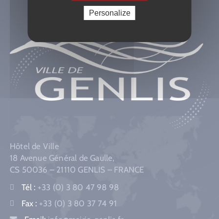
Personalize
Hôtel de Ville
18 Avenue Général de Gaulle,
CS 50036 – 21110 GENLIS – FRANCE
Tél :
+33 (0) 3 80 47 98 98
Fax :
+33 (0) 3 80 37 74 91