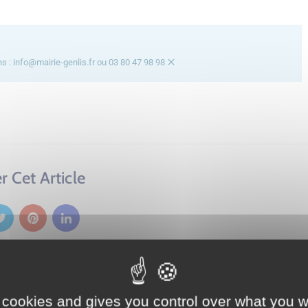
×
s : info@mairie-genlis.fr ou 03 80 47 98 98
r Cet Article
Suivant
 cookies and gives you control over what you w