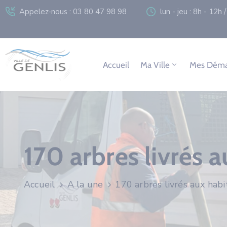
Appelez-nous : 03 80 47 98 98
lun - jeu : 8h - 12h
Accueil
Ma Ville
Mes Déma
170 arbres livrés 
Accueil
A la une
170 arbres livrés aux habi