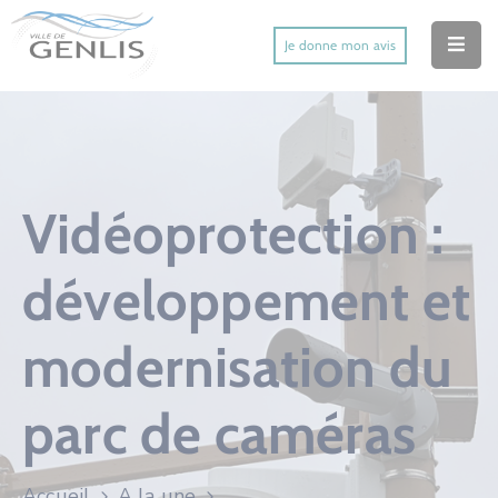
Je donne mon avis
Accueil
Ma Ville
Mes Démarches
Vidéoprotection :
Mes Services Utiles
développement et
Mes Activités
modernisation du
Actu’
Contact
parc de caméras
Accueil
A la une