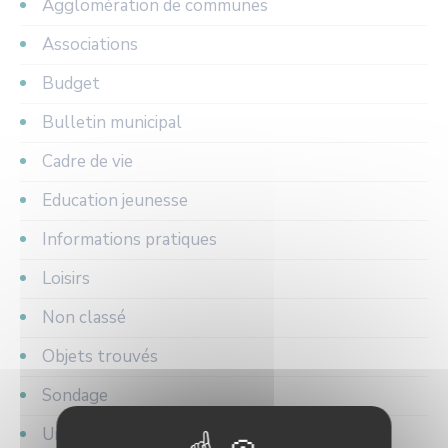
Agglomération de communes
Associations
Budget
Bulletin municipal
Cadre de vie
Education jeunesse
Informations pratiques
Loisirs
Non classé
Objets trouvés
Sondage
Urbanisme