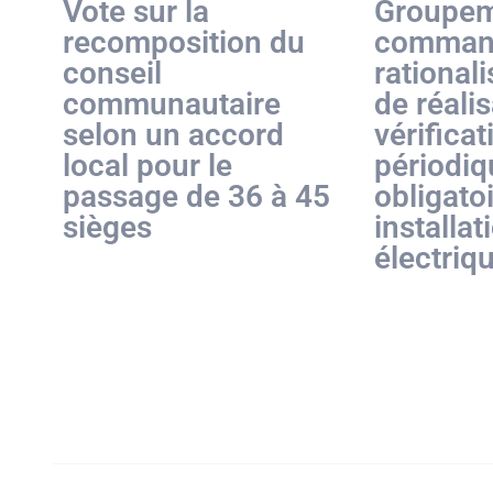
Vote sur la
Groupem
recomposition du
command
conseil
rationali
communautaire
de réali
selon un accord
vérificat
local pour le
périodiq
passage de 36 à 45
obligato
sièges
installat
électriq