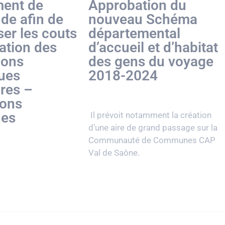
ent de
Approbation du
e afin de
nouveau Schéma
ser les couts
départemental
sation des
d’accueil et d’habitat
ions
des gens du voyage
ues
2018-2024
ires –
ions
ues
Il prévoit notamment la création
d’une aire de grand passage sur la
Communauté de Communes CAP
Val de Saône.