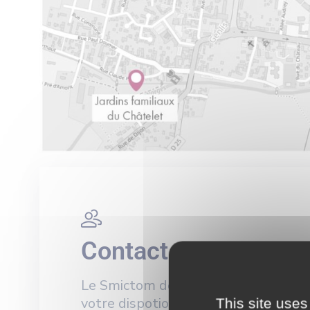
Contact
Le Smictom de la Plaine Dijonnaise 
votre dispotion pour vous renseigne
This site uses