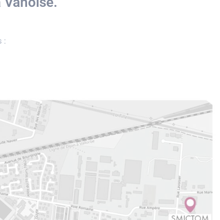
 Vanoise.
s :