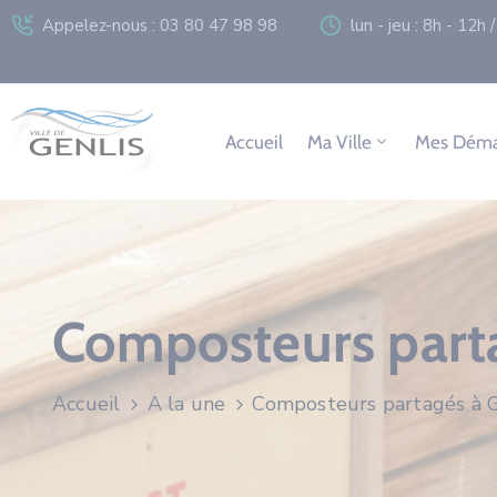
Appelez-nous : 03 80 47 98 98
lun - jeu : 8h - 12h
Accueil
Ma Ville
Mes Déma
Composteurs parta
Accueil
A la une
Composteurs partagés à G