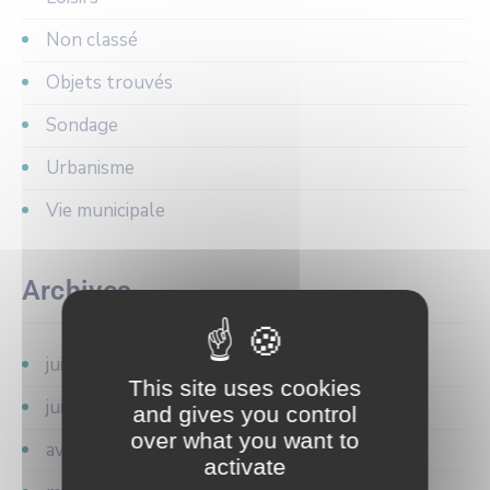
Non classé
Objets trouvés
Sondage
Urbanisme
Vie municipale
Archives
juillet 2026
This site uses cookies
juin 2026
and gives you control
over what you want to
avril 2026
activate