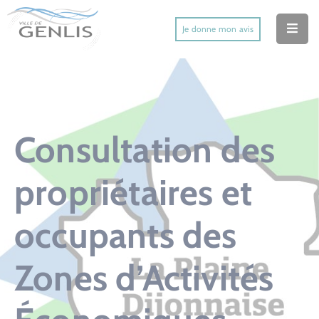
Je donne mon avis
Accueil
Ma Ville
Mes Démarches
Consultation des
Mes Services Utiles
propriétaires et
Mes Activités
occupants des
Actu’
Contact
Zones d’Activités