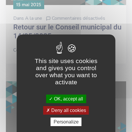
15 mai 2025
Dans
A la une
Commentaires désactivés
Retour sur le Conseil municipal du
14/05/2025
Continuer la lecture
This site uses cookies
and gives you control
over what you want to
activate
OK, accept all
Deny all cookies
Personalize