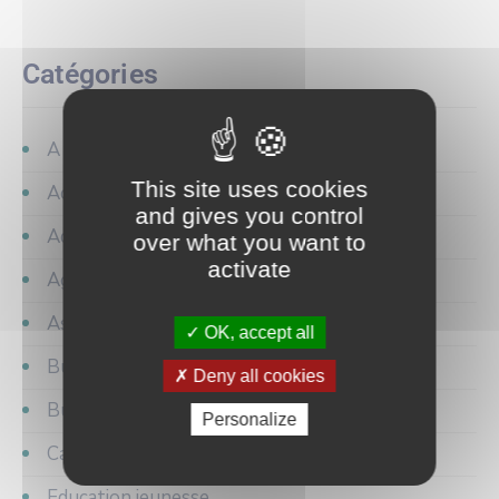
Catégories
A la une
This site uses cookies
Activités
and gives you control
Administration
over what you want to
activate
Agglomération de communes
Associations
OK, accept all
Budget
Deny all cookies
Bulletin municipal
Personalize
Cadre de vie
Education jeunesse