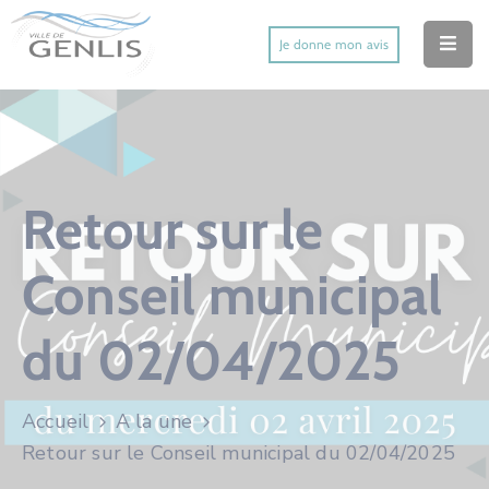
Je donne mon avis
Accueil
Ma Ville
Mes Démarches
Retour sur le
Mes Services Utiles
Conseil municipal
Mes Activités
du 02/04/2025
Actu’
Contact
Accueil
A la une
Retour sur le Conseil municipal du 02/04/2025