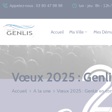
Appelez-nous : 03 80 47 98 98
lun - jeu : 8h - 12h
Accueil
Ma Ville
Mes Déma
Vœux 2025 : Genl
Accueil
A la une
Vœux 2025 : Genlis en c