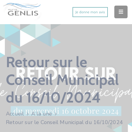
Je donne mon avis
Accueil
Ma Ville
Mes Démarches
Retour sur le
Mes Services Utiles
Conseil Municipal
Mes Activités
du 16/10/2024
Actu’
Contact
Accueil
A la une
Retour sur le Conseil Municipal du 16/10/2024