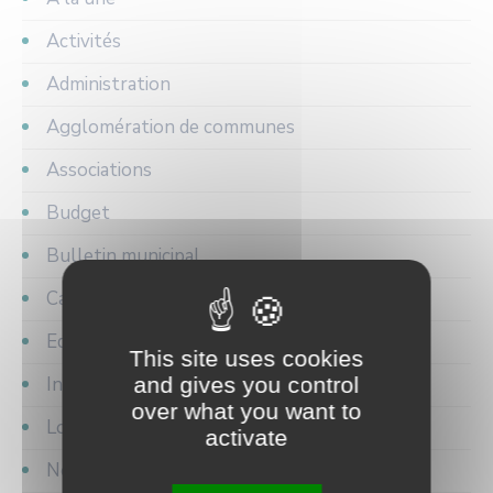
Activités
Administration
Agglomération de communes
Associations
Budget
Bulletin municipal
Cadre de vie
Education jeunesse
This site uses cookies
Informations pratiques
and gives you control
over what you want to
Loisirs
activate
Non classé