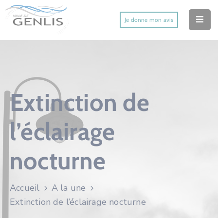
Je donne mon avis
Accueil
Ma Ville
Mes Démarches
Extinction de
Mes Services Utiles
l’éclairage
Mes Activités
nocturne
Actu’
Contact
Accueil
A la une
Extinction de l’éclairage nocturne