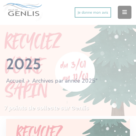
Je donne mon avis
Accueil
Ma Ville
Mes Démarches
2025
Mes Services Utiles
Accueil
Archives par année 2025"
Mes Activités
Actu’
Contact