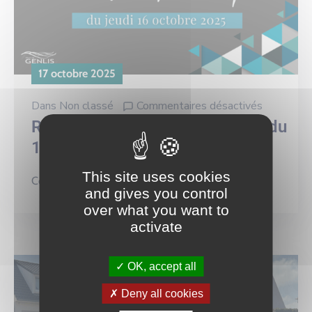
17 octobre 2025
Dans
Non classé
Commentaires désactivés
Retour sur le Conseil municipal du
16/10/2025
This site uses cookies
Continuer la lecture
and gives you control
over what you want to
activate
OK, accept all
Deny all cookies