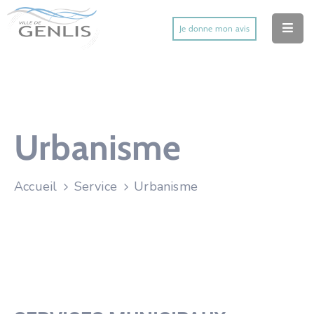
Je donne mon avis
Accueil
Ma Ville
Mes Démarches
Urbanisme
Mes Services Utiles
Accueil
Service
Urbanisme
Mes Activités
Actu’
Contact