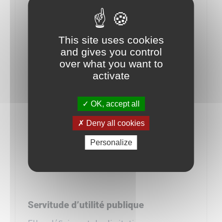
Programmation
Taille: 4.46 MB
This site uses cookies
Created: 15-10-2025
and gives you control
Updated: 15-10-2025
over what you want to
Téléchargements: 440
activate
OK, accept all
TÉLÉCHARGER
Deny all cookies
Personalize
APERÇU
Servitude d’utilité publique