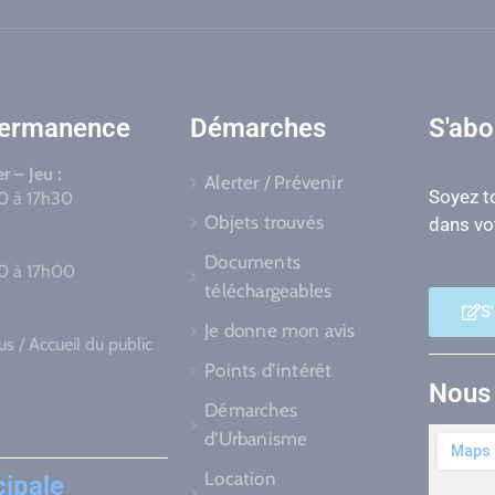
permanence
Démarches
S'abo
r – Jeu :
Alerter / Prévenir
Soyez to
30 à 17h30
Objets trouvés
dans vot
Documents
30 à 17h00
téléchargeables
S
Je donne mon avis
s / Accueil du public
Points d’intérêt
Nous 
Démarches
d’Urbanisme
Location
cipale