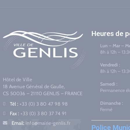
Heures de 
Lun – Mar – Me
8h à 12h – 13:
Vendredi :
8h à 12h – 13:
Hôtel de Ville
Samedi :
18 Avenue Général de Gaulle,
Permanence élu
CS 50036 – 21110 GENLIS – FRANCE
Dimanche :
Tél :
+33 (0) 3 80 47 98 98
Fermé
Fax :
+33 (0) 3 80 37 74 91
Email:
info@mairie-genlis.fr
Police Muni