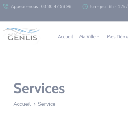
Appelez-nous : 03 80 47 98 98
lun - jeu : 8h - 12h
Accueil
Ma Ville
Mes Déma
Services
Accueil
Service