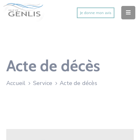
Je donne mon avis
Accueil
Ma Ville
Mes Démarches
Acte de décès
Mes Services Utiles
Accueil
Service
Acte de décès
Mes Activités
Actu’
Contact