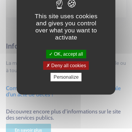
This site uses cookies
and gives you control
over what you want to
activate
Info +
OK, accept all
La mairie peut délivrer un acte de décès à la famille ou
Deny all cookies
à tout requérant.
Personalize
Comment faire une demande de copie intégrale
d’un acte de décès ?
Découvrez encore plus d’informations sur le site
des services publics.
En savoir plus