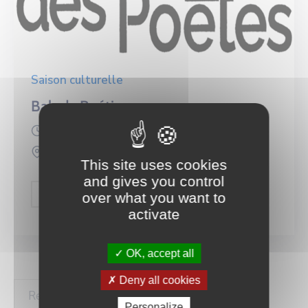
Saison culturelle
Balade Poétique
28 mars 2026 @
16:00 -
18:00
-
This site uses cookies
and gives you control
Plus de détails
over what you want to
activate
OK, accept all
Deny all cookies
Personalize