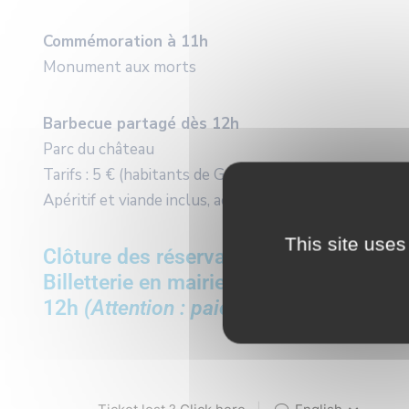
Commémoration à 11h
Monument aux morts
Barbecue partagé dès 12h
Parc du château
Tarifs : 5 € (habitants de Genlis), 10 € (hors Genlis), 
Apéritif et viande inclus, accompagnements et boiss
This site uses
Clôture des réservations vendredi 3 juil
Billetterie en mairie : mercredi 24 juin
12h
(Attention : paiement en carte ban