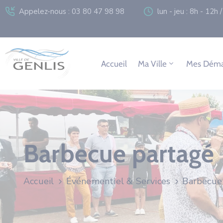
Appelez-nous : 03 80 47 98 98
lun - jeu : 8h - 12h
Accueil
Ma Ville
Mes Déma
Barbecue partagé
Accueil
Événementiel & Services
Barbecue