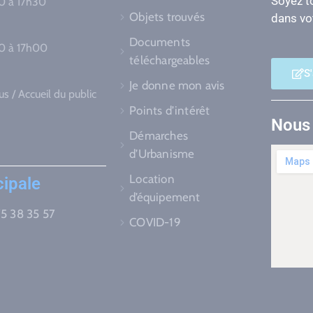
Soyez to
30 à 17h30
Objets trouvés
dans vot
Documents
30 à 17h00
téléchargeables
S
Je donne mon avis
s / Accueil du public
Points d’intérêt
Nous 
Démarches
d’Urbanisme
Location
cipale
d’équipement
75 38 35 57
COVID-19