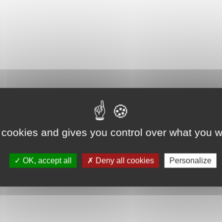
2,5 euros (enfants)
ons à prévoir
 cookies and gives you control over what you w
let
 de 10h à 12h, samedi 27 juin de 10h à
OK, accept all
Deny all cookies
Personalize
caire ou espèces uniquement)