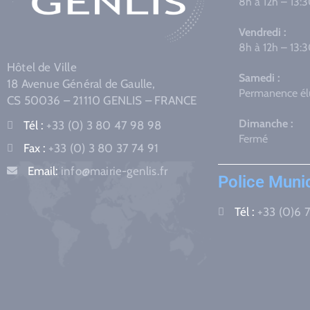
8h à 12h – 13:
Vendredi :
8h à 12h – 13:
Hôtel de Ville
Samedi :
18 Avenue Général de Gaulle,
Permanence élu
CS 50036 – 21110 GENLIS – FRANCE
Dimanche :
Tél :
+33 (0) 3 80 47 98 98
Fermé
Fax :
+33 (0) 3 80 37 74 91
Email:
info@mairie-genlis.fr
Police Muni
Tél :
+33 (0)6 