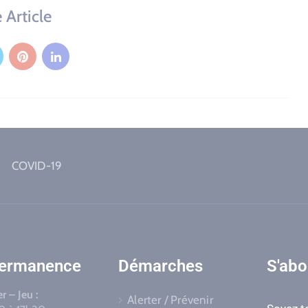
 Article
COVID-19
permanence
Démarches
S'abo
r – Jeu :
Alerter / Prévenir