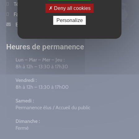
Tél :
+33 (0) 3 80 47 98 98
Deny all cookies
Fax :
+33 (0) 3 80 37 74 91
Personalize
Email:
info@mairie-genlis.fr
Heures de permanence
Lun – Mar – Mer – Jeu :
8h à 12h – 13:30 à 17h30
Vendredi :
8h à 12h – 13:30 à 17h00
Samedi :
Permanence élus / Accueil du public
Dimanche :
Fermé