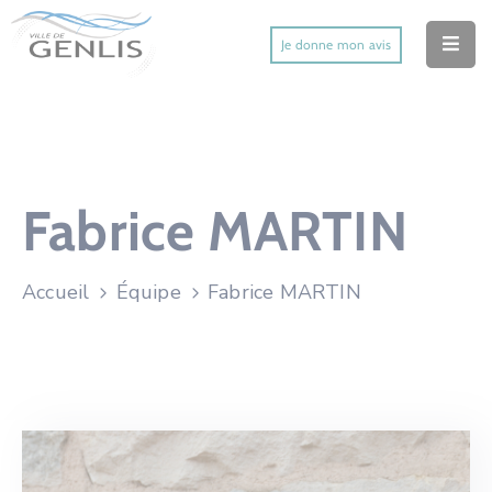
Je donne mon avis
Accueil
Ma Ville
Mes Démarches
Fabrice MARTIN
Mes Services Utiles
Accueil
Équipe
Fabrice MARTIN
Mes Activités
Actu’
Contact